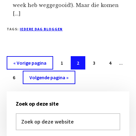
week heb weggegooid!). Maar die komen
[…]
TAGS:
IEDERE DAG BLOGGEN
Interi
Ga
Pagina
Pagina
Pagina
Pagina
«
Vorige pagina
1
2
3
4
…
pagina
naar
Pagina
Ga
zijn
6
Volgende pagina »
naar
wegge
Primaire
Zoek op deze site
Sidebar
Zoek
op
deze