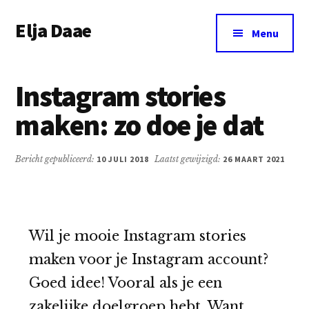
Additional
Door
Spring
Elja Daae
naar
naar
menu
Menu
de
de
Over
hoofd
eerste
Elja
inhoud
sidebar
Instagram stories
&
meer
maken: zo doe je dat
Bericht gepubliceerd:
10 JULI 2018
Laatst gewijzigd:
26 MAART 2021
Wil je mooie Instagram stories
maken voor je Instagram account?
Goed idee! Vooral als je een
zakelijke doelgroep hebt. Want