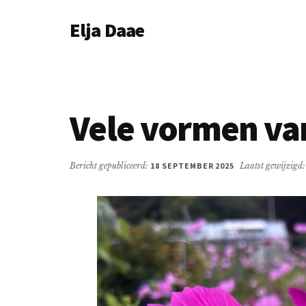
Additional
Door
Spring
Elja Daae
naar
naar
menu
de
de
Over
hoofd
eerste
Elja
inhoud
sidebar
&
meer
Vele vormen va
Bericht gepubliceerd:
18 SEPTEMBER 2025
Laatst gewijzigd