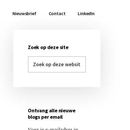
a
Nieuwsbrief
Contact
LinkedIn
Zoek op deze site
Primaire
Zoek
Sidebar
op
deze
website
Ontvang alle nieuwe
blogs per email
Voer je e-mailadres in