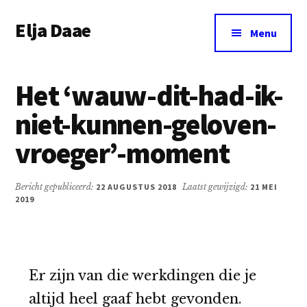
Additional
Door
Spring
Elja Daae
naar
naar
menu
Menu
de
de
Over
hoofd
eerste
Elja
inhoud
sidebar
Het ‘wauw-dit-had-ik-
&
meer
niet-kunnen-geloven-
vroeger’-moment
Bericht gepubliceerd:
22 AUGUSTUS 2018
Laatst gewijzigd:
21 MEI
2019
Er zijn van die werkdingen die je
altijd heel gaaf hebt gevonden.