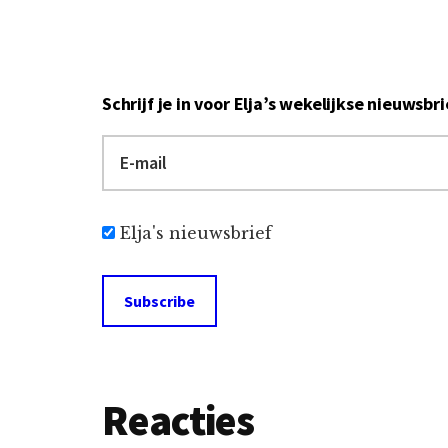
mensen betal
hem te leren 
tadaa - schrij
schrijven van
Schrijven lee
Schrijf je in voor Elja’s wekelijkse nieuwsbri
het te doen?…
Elja's nieuwsbrief
Lees
Reacties