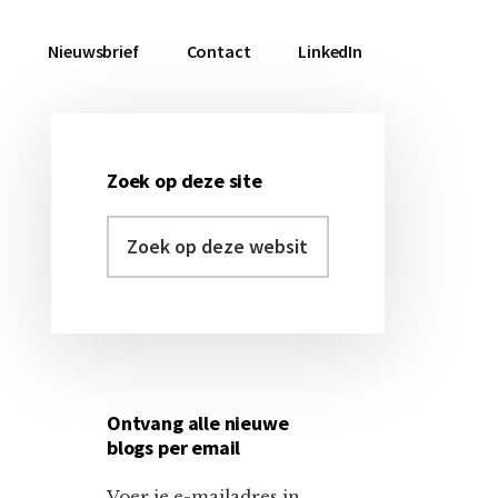
a
Nieuwsbrief
Contact
LinkedIn
Zoek op deze site
Primaire
Zoek
Sidebar
op
deze
website
Ontvang alle nieuwe
blogs per email
Voer je e-mailadres in