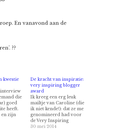
e groep. En vanavond aan de
en’. ??
n kwestie
De kracht van inspiratie:
very inspiring blogger
 interview
award
iemand die
Ik kreeg een erg leuk
ar) goed
mailtje van Caroline (die
te heeft.
ik niet kende!): dat ze me
 en zijn
genomineerd had voor
op
de Very Inspiring
s.com. Waar
Blogger Award. Maar
30 mei 2014