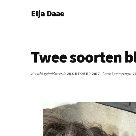
Additional
Door
Spring
Elja Daae
naar
naar
menu
de
de
Over
hoofd
eerste
Elja
inhoud
sidebar
&
meer
Twee soorten b
Bericht gepubliceerd:
26 OKTOBER 2017
Laatst gewijzigd:
2