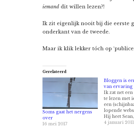
iemand
dit willen lezen?!
Ik zit eigenlijk nooit bij die eerst
onderkant van de tweede.
Maar ik klik lekker tóch op ‘publicer
Gerelateerd
Bloggen is ee
van ervaring
Ik zat net een
te lezen met 
een (schijnba
lopende websi
Soms gaat het nergens
Hij heet Sean,
over
blog vind je 
4 januari 2011
16 mei 2017
psychotactic