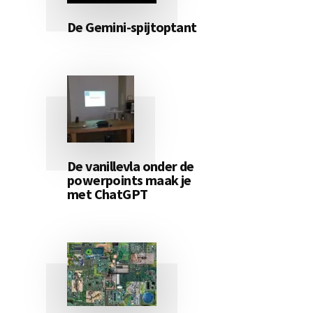
De Gemini-spijtoptant
De vanillevla onder de
powerpoints maak je
met ChatGPT