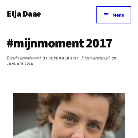
Additional
Door
Spring
Elja Daae
naar
naar
menu
Menu
de
de
Over
hoofd
eerste
Elja
inhoud
sidebar
#mijnmoment 2017
&
meer
Bericht gepubliceerd:
27 DECEMBER 2017
Laatst gewijzigd:
29
JANUARI 2018