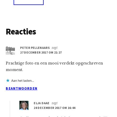
Lees
Reacties
Interacties
PETER PELLENAARS
zegt
27 DECEMBER 2017 OM 21:27
Prachtige foto en een mooi verdekt opgeschreven
moment.
Aan het laden...
BEANTWOORDEN
ELJA DAAE
zegt
28 DECEMBER 2017 OM 16:44