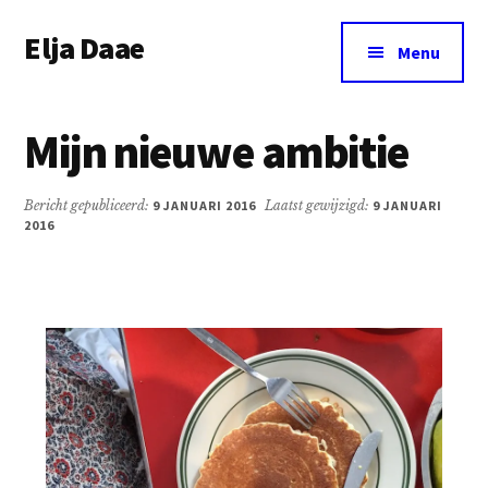
Additional
Door
Spring
Elja Daae
naar
naar
menu
Menu
de
de
Over
hoofd
eerste
Elja
inhoud
sidebar
Mijn nieuwe ambitie
&
meer
Bericht gepubliceerd:
9 JANUARI 2016
Laatst gewijzigd:
9 JANUARI
2016