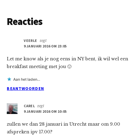
Lees
Reacties
Interacties
VEERLE
zegt
9 JANUARI 2016 OM 23:05
Let me know als je nog eens in NY bent, ik wil wel een
breakfast meeting met jou 🙂
Aan het laden...
BEANTWOORDEN
CAREL
zegt
9 JANUARI 2016 OM 10:05
zullen we dan 28 januari in Utrecht maar om 9.00
afspreken ipv 17.00?