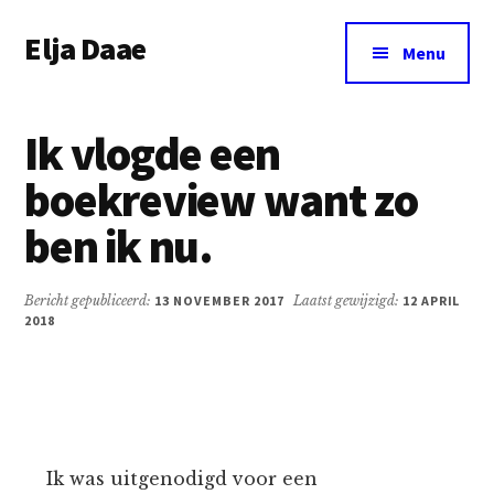
Additional
Door
Spring
Elja Daae
naar
naar
menu
Menu
de
de
Over
hoofd
eerste
Elja
inhoud
sidebar
Ik vlogde een
&
meer
boekreview want zo
ben ik nu.
Bericht gepubliceerd:
13 NOVEMBER 2017
Laatst gewijzigd:
12 APRIL
2018
Ik was uitgenodigd voor een