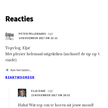
Lees
Reacties
Interacties
PETER PELLENAARS
zegt
13 NOVEMBER 2017 OM 21:11
Topvlog, Elja!
Met plezier helemaal uitgekeken (inclusief de tip op ’t
einde).
Aan het laden...
BEANTWOORDEN
ELJA DAAE
zegt
15 NOVEMBER 2017 OM 20:51
Haha! Wat top om te horen uit jouw mond!