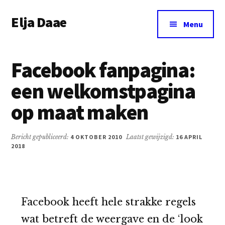
Additional
Door
Spring
Elja Daae
naar
naar
menu
Menu
de
de
Over
hoofd
eerste
Elja
inhoud
sidebar
Facebook fanpagina:
&
meer
een welkomstpagina
op maat maken
Bericht gepubliceerd:
4 OKTOBER 2010
Laatst gewijzigd:
16 APRIL
2018
Facebook heeft hele strakke regels
wat betreft de weergave en de ‘look