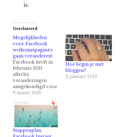
is.
Gerelateerd
Mogelijkheden
voor Facebook
welkomstpagina’s
gaan veranderen!
Facebook heeft in
Hoe begin je met
februari 2011
bloggen?
allerlei
2 januari 2012
veranderingen
aangekondigd voor
de opmaak en
8 maart 2011
mogelijkheden
voor o.a.
fanpagina's. Deze
wijzigingen gaan
per aanstaande
donderdag officieel
Stappenplan
in. Een van de
Facebook Instant