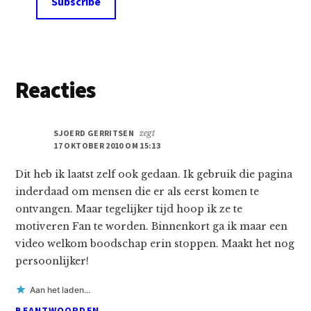
Lees
Reacties
Interacties
SJOERD GERRITSEN
zegt
17 OKTOBER 2010 OM 15:13
Dit heb ik laatst zelf ook gedaan. Ik gebruik die pagina
inderdaad om mensen die er als eerst komen te
ontvangen. Maar tegelijker tijd hoop ik ze te
motiveren Fan te worden. Binnenkort ga ik maar een
video welkom boodschap erin stoppen. Maakt het nog
persoonlijker!
Aan het laden...
BEANTWOORDEN