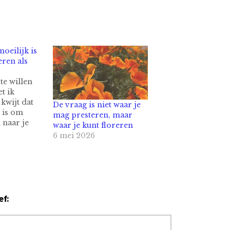
oeilijk is
eren als
te willen
t ik
kwijt dat
De vraag is niet waar je
g is om
mag presteren, maar
 naar je
waar je kunt floreren
 expat. Het
6 mei 2026
e strijd
 en
n
chtbaar
n
riggert aan
ef:
ek die net
…