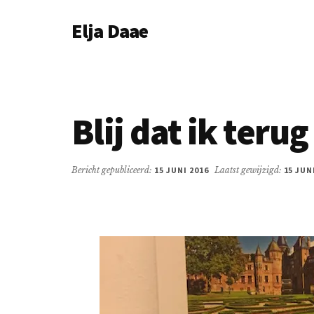
Additional
Door
Spring
Elja Daae
naar
naar
menu
de
de
Over
hoofd
eerste
Elja
inhoud
sidebar
&
meer
Blij dat ik teru
Bericht gepubliceerd:
15 JUNI 2016
Laatst gewijzigd:
15 JUN