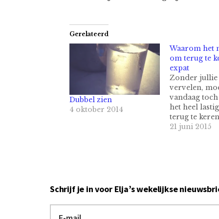
Gerelateerd
Waarom het m
om terug te k
expat
Zonder jullie 
vervelen, moe
vandaag toch 
Dubbel zien
het heel lasti
4 oktober 2014
terug te keren
thuisland, als
21 juni 2015
is een continu
tussen heden
verleden. Ee
emotionele a
waar alles ee
herinnering t
Schrijf je in voor Elja’s wekelijkse nieuwsbri
een andere pl
zo thuis was.