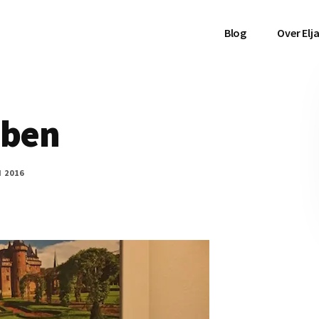
Blog
Over Elj
g ben
I 2016