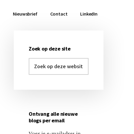
a
Nieuwsbrief
Contact
LinkedIn
Zoek op deze site
Primaire
Zoek
Sidebar
op
deze
website
Ontvang alle nieuwe
blogs per email
Voer je e-mailadres in