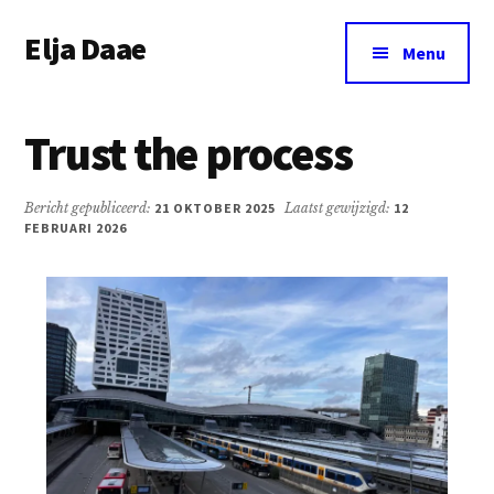
Additional
Door
Spring
Elja Daae
naar
naar
menu
Menu
de
de
Over
hoofd
eerste
Elja
inhoud
sidebar
Trust the process
&
meer
Bericht gepubliceerd:
21 OKTOBER 2025
Laatst gewijzigd:
12
FEBRUARI 2026