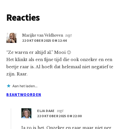
Lees
Reacties
Interacties
Marijke van Veldhoven
zegt
22 OKTOBER 2025 OM 12:44
“Ze waren er altijd al.” Mooi 🙂
Het klinkt als een fijne tijd die ook onzeker en een
beetje raar is. Al hoeft dat helemaal niet negatief te
zijn. Raar.
Aan het laden...
BEANTWOORDEN
ELJA DAAE
zegt
22 OKTOBER 2025 OM 22:00
Ja zo is het. Onzeker en raar maar niet per