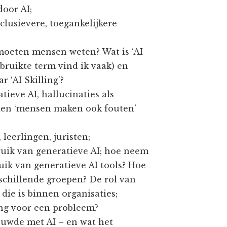
oor AI;
nclusievere, toegankelijkere
 moeten mensen weten? Wat is ‘AI
bruikte term vind ik vaak) en
r ‘AI Skilling’?
eve AI, hallucinaties als
eden ‘mensen maken ook fouten’
 leerlingen, juristen;
uik van generatieve AI; hoe neem
uik van generatieve AI tools? Hoe
schillende groepen? De rol van
ie is binnen organisaties;
sing voor een probleem?
ouwde met AI – en wat het