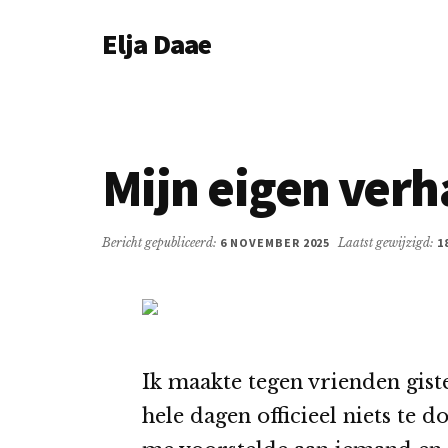
Additional
Door
Spring
Elja Daae
naar
naar
menu
de
de
Over
hoofd
eerste
Elja
inhoud
sidebar
&
meer
Mijn eigen verh
Bericht gepubliceerd:
6 NOVEMBER 2025
Laatst gewijzigd:
1
Ik maakte tegen vrienden giste
hele dagen officieel niets te