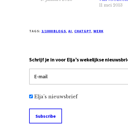
11 mei 2013
TAGS:
1/1000 BLOGS
,
AI
,
CHATGPT
,
WERK
Schrijf je in voor Elja’s wekelijkse nieuwsbri
Elja's nieuwsbrief