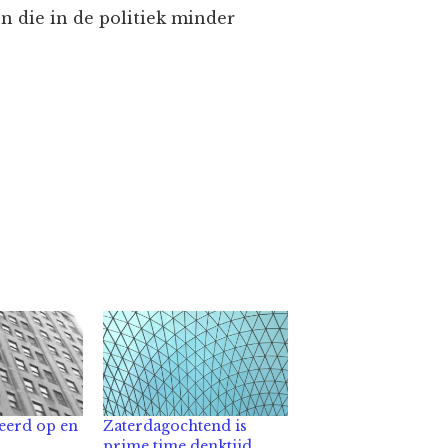
 die in de politiek minder
leerd op en
Zaterdagochtend is
prime time denktijd