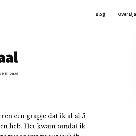
Blog
Over Elj
aal
8 MEI 2026
ren een grapje dat ik al al 5
 doen heb. Het kwam omdat ik