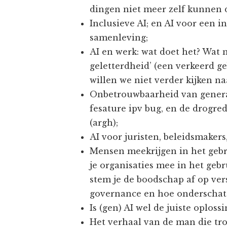
dingen niet meer zelf kunnen d
Inclusieve AI; en AI voor een i
samenleving;
AI en werk: wat doet het? Wat
geletterdheid’ (een verkeerd ge
willen we niet verder kijken naa
Onbetrouwbaarheid van generati
fesature ipv bug, en de drogr
(argh);
AI voor juristen, beleidsmakers,
Mensen meekrijgen in het gebr
je organisaties mee in het gebr
stem je de boodschap af op ver
governance en hoe onderschat d
Is (gen) AI wel de juiste oplos
Het verhaal van de man die tr