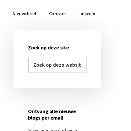
a
Nieuwsbrief
Contact
LinkedIn
Zoek op deze site
Primaire
Zoek
Sidebar
op
deze
website
Ontvang alle nieuwe
blogs per email
Voer je e-mailadres in