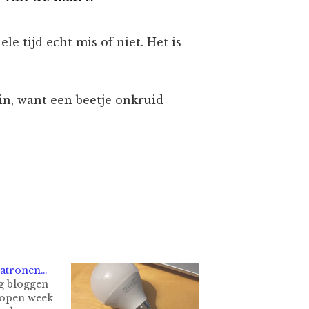
le tijd echt mis of niet. Het is
in, want een beetje onkruid
patronen…
g bloggen
lopen week