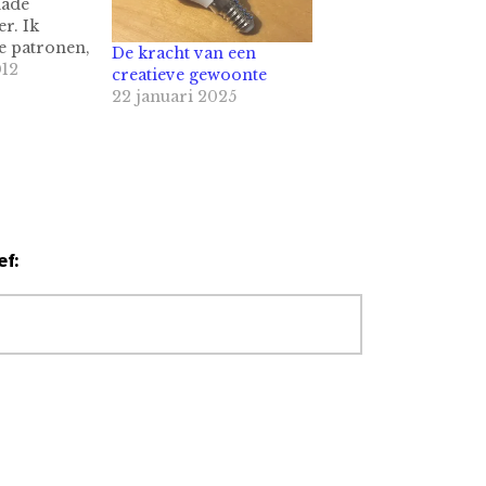
hade
r. Ik
e patronen,
De kracht van een
d om te
012
creatieve gewoonte
t er mis
22 januari 2025
et kader van
oggen kan
t zo goed
ic doen,
 bloggen
ef: