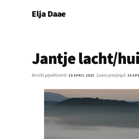
Additional
Door
Spring
Elja Daae
naar
naar
menu
de
de
Over
hoofd
eerste
Elja
inhoud
sidebar
&
meer
Jantje lacht/hui
Bericht gepubliceerd:
10 APRIL 2025
Laatst gewijzigd:
10 AP