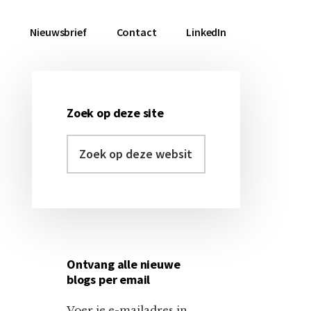
a
Nieuwsbrief
Contact
LinkedIn
Zoek op deze site
Primaire
Zoek
Sidebar
op
deze
website
Ontvang alle nieuwe
blogs per email
Voer je e-mailadres in