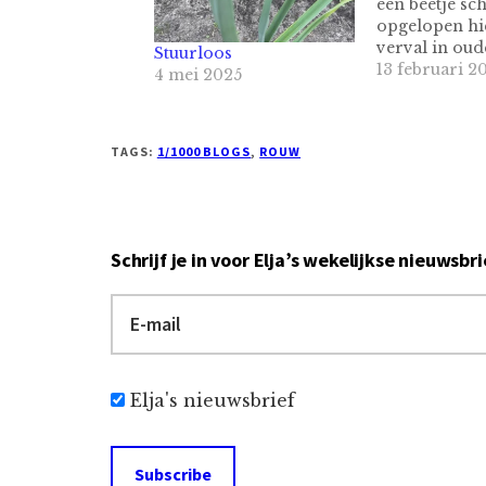
een beetje sc
opgelopen hie
verval in oud
Stuurloos
lijkt het. Tij
13 februari 2
4 mei 2025
analyseren wa
gaat. En in h
#iederedagbl
TAGS:
1/1000 BLOGS
,
ROUW
ik dat dan ne
en plein publ
toch? 1. Niet
Van…
Schrijf je in voor Elja’s wekelijkse nieuwsbri
Elja's nieuwsbrief