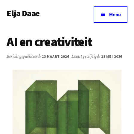
Additional
Door
Spring
Elja Daae
naar
naar
menu
Menu
de
de
Over
hoofd
eerste
Elja
inhoud
sidebar
AI en creativiteit
&
meer
Bericht gepubliceerd:
13 MAART 2026
Laatst gewijzigd:
18 MEI 2026