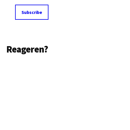
Lees
Reageren?
Interacties