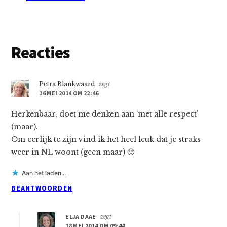
Lees
Reacties
Interacties
Petra Blankwaard
zegt
16 MEI 2014 OM 22:46
Herkenbaar, doet me denken aan ‘met alle respect’
(maar).
Om eerlijk te zijn vind ik het heel leuk dat je straks
weer in NL woont (geen maar) 🙂
Aan het laden...
BEANTWOORDEN
ELJA DAAE
zegt
18 MEI 2014 OM 09:44