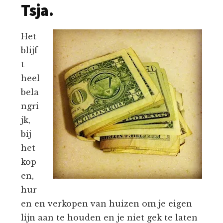
Tsja.
Het
blijf
t
heel
bela
ngri
jk,
bij
het
kop
en,
hur
en en verkopen van huizen om je eigen
lijn aan te houden en je niet gek te laten