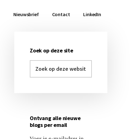
a
Nieuwsbrief
Contact
LinkedIn
Zoek op deze site
Primaire
Zoek
Sidebar
op
deze
website
Ontvang alle nieuwe
blogs per email
Voer je e-mailadres in