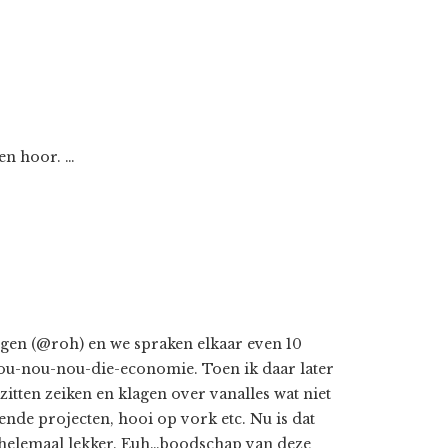
zen hoor. …
gen (@roh) en we spraken elkaar even 10
ou-nou-nou-die-economie. Toen ik daar later
itten zeiken en klagen over vanalles wat niet
lende projecten, hooi op vork etc. Nu is dat
et helemaal lekker. Euh…boodschap van deze