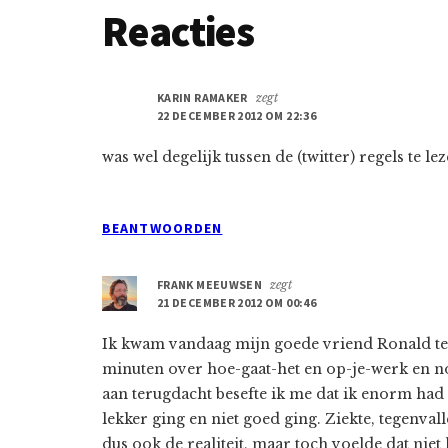
Lees
Reacties
Interacties
KARIN RAMAKER
zegt
22 DECEMBER 2012 OM 22:36
was wel degelijk tussen de (twitter) regels te le
BEANTWOORDEN
FRANK MEEUWSEN
zegt
21 DECEMBER 2012 OM 00:46
Ik kwam vandaag mijn goede vriend Ronald te
minuten over hoe-gaat-het en op-je-werk en n
aan terugdacht besefte ik me dat ik enorm had z
lekker ging en niet goed ging. Ziekte, tegenval
dus ook de realiteit, maar toch voelde dat ni