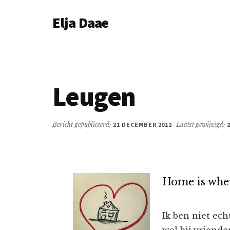
Additional
Door
Spring
Elja Daae
naar
naar
menu
de
de
Over
hoofd
eerste
Elja
inhoud
sidebar
&
meer
Leugen
Bericht gepubliceerd:
21 DECEMBER 2012
Laatst gewijzigd:
Home is wher
Ik ben niet ec