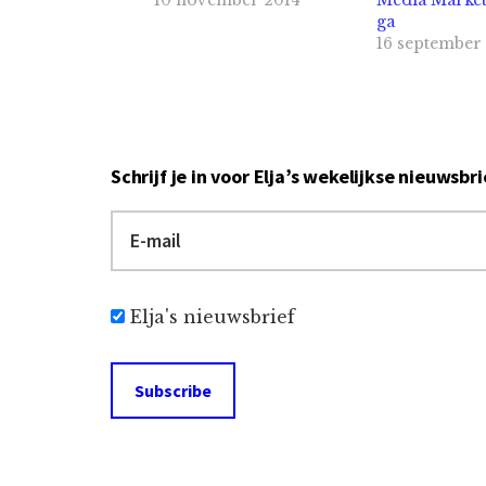
10 november 2014
Media Market
ga
16 september
Schrijf je in voor Elja’s wekelijkse nieuwsbri
Elja's nieuwsbrief