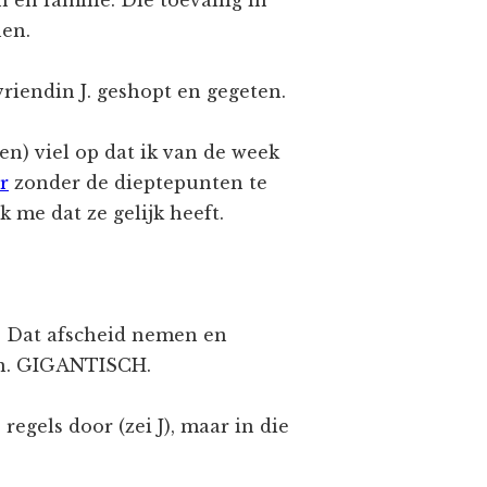
n en familie. Die toevallig in
en.
riendin J. geshopt en gegeten.
lgen) viel op dat ik van de week
r
zonder de dieptepunten te
k me dat ze gelijk heeft.
r. Dat afscheid nemen en
gen. GIGANTISCH.
regels door (zei J), maar in die