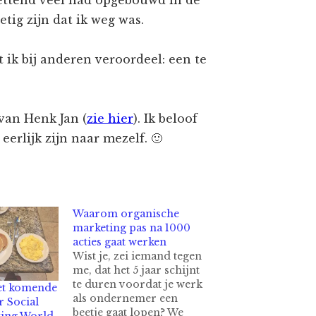
tzettend veel had opgebouwd in de
tig zijn dat ik weg was.
 ik bij anderen veroordeel: een te
van Henk Jan (
zie hier
). Ik beloof
 eerlijk zijn naar mezelf. 🙂
Waarom organische
marketing pas na 1000
acties gaat werken
Wist je, zei iemand tegen
me, dat het 5 jaar schijnt
te duren voordat je werk
et komende
als ondernemer een
r Social
beetje gaat lopen? We