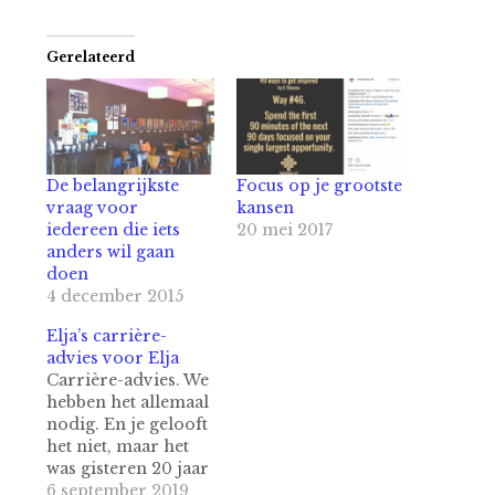
Gerelateerd
De belangrijkste
Focus op je grootste
vraag voor
kansen
iedereen die iets
20 mei 2017
anders wil gaan
doen
4 december 2015
Elja’s carrière-
advies voor Elja
Carrière-advies. We
hebben het allemaal
nodig. En je gelooft
het niet, maar het
was gisteren 20 jaar
geleden dat ik
6 september 2019