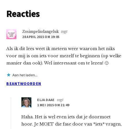
Lees
Reacties
Interacties
Zosimpelisdangeluk
zegt
28 APRIL 2015 OM 19:05
Als ik dit lees weet ik meteen weer waarom het niks
voor mij is om iets voor mezelf te beginnen (op welke
manier dan ook). Wel interessant om te lezen! 🙂
Aan het laden...
BEANTWOORDEN
ELJA DAAE
zegt
1 MEI 2015 OM 21:49
Haha. Het is wel even iets dat je doormoet
hoor. Je MOET die fase door van *iets* vragen,