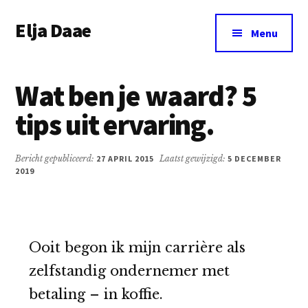
Additional
Door
Spring
Elja Daae
naar
naar
menu
Menu
de
de
Over
hoofd
eerste
Elja
inhoud
sidebar
Wat ben je waard? 5
&
meer
tips uit ervaring.
Bericht gepubliceerd:
27 APRIL 2015
Laatst gewijzigd:
5 DECEMBER
2019
Ooit begon ik mijn carrière als
zelfstandig ondernemer met
betaling – in koffie.