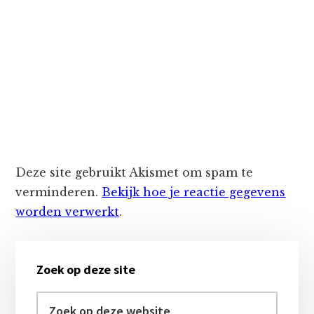
Deze site gebruikt Akismet om spam te
verminderen.
Bekijk hoe je reactie gegevens
worden verwerkt
.
Primaire
Zoek op deze site
Sidebar
Zoek