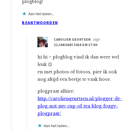
plogblog!
Aan het laden...
BEANTWOORDEN
CAROLIEN GEURTSEN
zegt
21 JANUARI 2014 OM 17:00
hi hi = plogblog vind ik dan weer wel
leuk 😉
en met photos of fotoos, pier ik ook
nog altijd een beetje te vaak hoor.
plogpraat alhier;
http://caroliengeurtsen.nl/plogger-de-
plog-not-my-cup-of-tea-blog-foggy-
plogpraat/
Aan het laden...