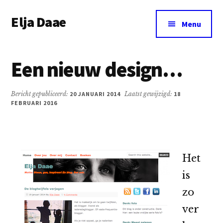
Additional
Door
Spring
Elja Daae
naar
naar
menu
Menu
de
de
Over
hoofd
eerste
Elja
inhoud
sidebar
Een nieuw design…
&
meer
Bericht gepubliceerd:
20 JANUARI 2014
Laatst gewijzigd:
18
FEBRUARI 2016
Het
is
zo
ver