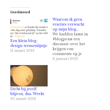
Gerelateerd
Waarom ik geen
reacties verwacht
op mijn blog…
We hadden laatst in
#blogpraat een
Een klein blog-
discussie over het
design-wensenlijstje
krijgen van
11 maart 2013
comments op je
blog naar
8 januari 2012
aanleiding van een
vraag van een
blogger. Er wordt
ook regelmatig
over geschreven
natuurlijk, over of
Dicht bij jezelf
en hoe je comments
blijven, dus. Werkt.
krijgt als blogger.
30 maart 2013
Iedere blogger wil
meer comments.