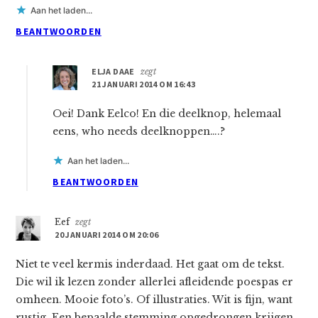
Aan het laden...
BEANTWOORDEN
ELJA DAAE
zegt
21 JANUARI 2014 OM 16:43
Oei! Dank Eelco! En die deelknop, helemaal
eens, who needs deelknoppen….?
Aan het laden...
BEANTWOORDEN
Eef
zegt
20 JANUARI 2014 OM 20:06
Niet te veel kermis inderdaad. Het gaat om de tekst.
Die wil ik lezen zonder allerlei afleidende poespas er
omheen. Mooie foto’s. Of illustraties. Wit is fijn, want
rustig. Een bepaalde stemming opgedrongen krijgen