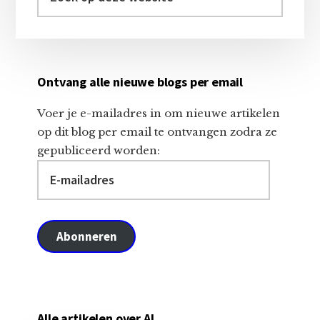
op
deze
website
Ontvang alle nieuwe blogs per email
Voer je e-mailadres in om nieuwe artikelen
op dit blog per email te ontvangen zodra ze
gepubliceerd worden:
E-
mailadres
Abonneren
Alle artikelen over AI