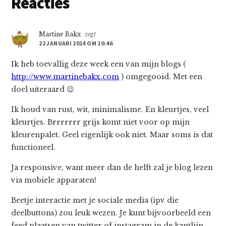
Lees
Reacties
Interacties
Martine Bakx
zegt
22 JANUARI 2014 OM 10:46
Ik heb toevallig deze week een van mijn blogs (
http://www.martinebakx.com
) omgegooid. Met een
doel uiteraard 😉
Ik houd van rust, wit, minimalisme. En kleurtjes, veel
kleurtjes. Brrrrrrr grijs komt niet voor op mijn
kleurenpalet. Geel eigenlijk ook niet. Maar soms is dat
functioneel.
Ja responsive, want meer dan de helft zal je blog lezen
via mobiele apparaten!
Beetje interactie met je sociale media (ipv die
deelbuttons) zou leuk wezen. Je kunt bijvoorbeeld een
feed plaatsen van twitter of instagram in de kantlijn.