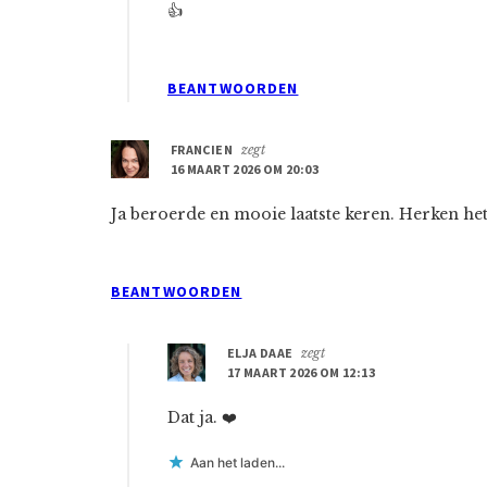
👍
BEANTWOORDEN
FRANCIEN
zegt
16 MAART 2026 OM 20:03
Ja beroerde en mooie laatste keren. Herken het
BEANTWOORDEN
ELJA DAAE
zegt
17 MAART 2026 OM 12:13
Dat ja. ❤️
Aan het laden...