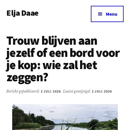
Additional
Door
Spring
Elja Daae
naar
naar
menu
Menu
de
de
Over
hoofd
eerste
Elja
inhoud
sidebar
Trouw blijven aan
&
meer
jezelf of een bord voor
je kop: wie zal het
zeggen?
Bericht gepubliceerd:
1 JULI 2026
Laatst gewijzigd:
1 JULI 2026