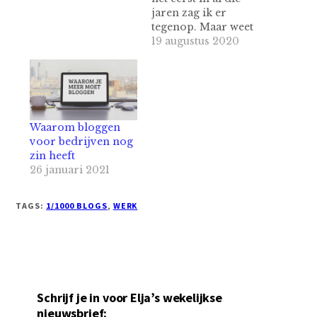
jaren zag ik er
tegenop. Maar weet
je wat het is? Het
19 augustus 2020
alternatief is
minder. Waarom
het leven sneller
gaat Een paar jaar
geleden kreeg ik
een boek van een
Waarom bloggen
vriendin. 'Waarom
voor bedrijven nog
het leven sneller
zin heeft
gaat als je…
26 januari 2021
TAGS:
1/1000 BLOGS
,
WERK
Schrijf je in voor Elja’s wekelijkse
nieuwsbrief: