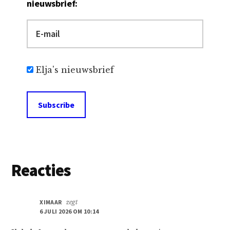
nieuwsbrief:
Elja's nieuwsbrief
Lees
Reacties
Interacties
XIMAAR
zegt
6 JULI 2026 OM 10:14