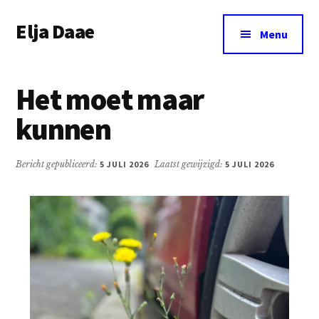
Additional
Door
Spring
Elja Daae
naar
naar
menu
Menu
de
de
Over
hoofd
eerste
Elja
inhoud
sidebar
Het moet maar
&
meer
kunnen
Bericht gepubliceerd:
5 JULI 2026
Laatst gewijzigd:
5 JULI 2026