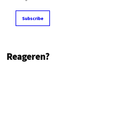
Lees
Reageren?
Interacties