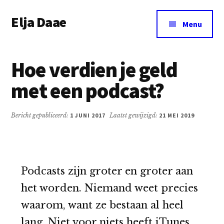
Additional
Door
Spring
Elja Daae
naar
naar
menu
Menu
de
de
Over
hoofd
eerste
Elja
inhoud
sidebar
Hoe verdien je geld
&
meer
met een podcast?
Bericht gepubliceerd:
1 JUNI 2017
Laatst gewijzigd:
21 MEI 2019
Podcasts zijn groter en groter aan
het worden. Niemand weet precies
waarom, want ze bestaan al heel
lang. Niet voor niets heeft iTunes