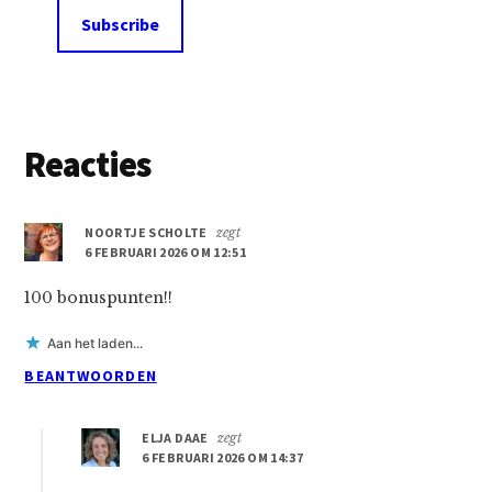
Lees
Reacties
Interacties
NOORTJE SCHOLTE
zegt
6 FEBRUARI 2026 OM 12:51
100 bonuspunten!!
Aan het laden...
BEANTWOORDEN
ELJA DAAE
zegt
6 FEBRUARI 2026 OM 14:37