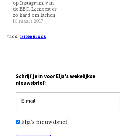
op Instagram, van
Daarin ging hij de
de BBC. Ik moest er
straat op (New York
zo hard om lachen
was het, denk ik).
dat ik het zelf wilde
10 maart 2017
Magic tricks doen.
delen op Instagram.
Hij doet dingen met
Doe ik normaal
kaarten die fysiek
TAGS:
1/1000 BLOGS
nooit. Maar ik
niet kunnen. Zo
moest wel. Want het
moest…
was uit het (mijn!)
leven gegrepen: Een
bericht gedeeld
door BBC News
Schrijf je in voor Elja’s wekelijkse
(@bbcnews) op…
nieuwsbrief:
Elja's nieuwsbrief