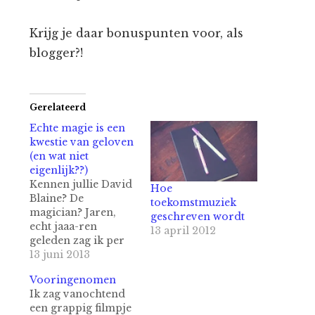
Krijg je daar bonuspunten voor, als
blogger?!
Gerelateerd
Echte magie is een
kwestie van geloven
(en wat niet
eigenlijk??)
Kennen jullie David
Hoe
Blaine? De
toekomstmuziek
magician? Jaren,
geschreven wordt
echt jaaa-ren
13 april 2012
geleden zag ik per
toeval een
13 juni 2013
documentaire over
Vooringenomen
hem. Een van zijn
Ik zag vanochtend
'street magic'
een grappig filmpje
documentaires.