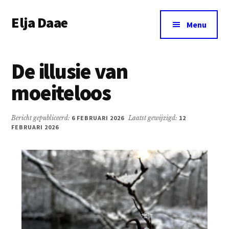
Additional
Door
Spring
Elja Daae
naar
naar
menu
Menu
de
de
Over
hoofd
eerste
Elja
inhoud
sidebar
De illusie van
&
meer
moeiteloos
Bericht gepubliceerd:
6 FEBRUARI 2026
Laatst gewijzigd:
12
FEBRUARI 2026